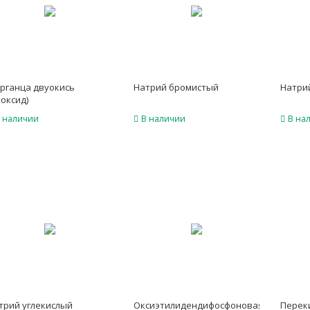
рганца двуокись
Натрий бромистый
Натри
иоксид)
 наличии
В наличии
В на
трий углекислый
Оксиэтилидендифосфоновая
Перек