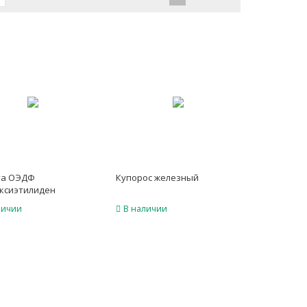
та ОЭДФ
Купорос железный
оксиэтилиден
фоновая кислота
личии
В наличии
98%)