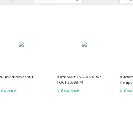
льций гипохлорит
Катионит КУ-2-8 Na в/с
Кисло
ГОСТ 20298-74
(Гидр
дифос
 наличии
В наличии
В на
(HEDP 