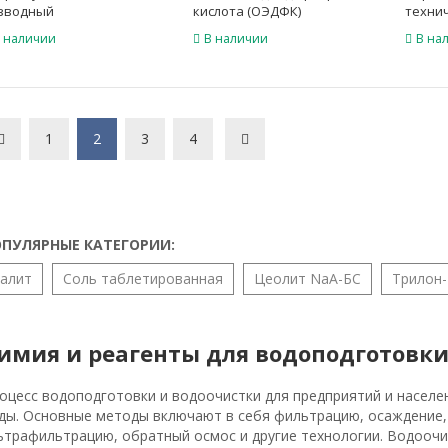
зводный
кислота (ОЭДФК)
технич
 наличии
В наличии
В на
1
2
3
4
ПУЛЯРНЫЕ КАТЕГОРИИ:
Галит
Соль таблетированная
Цеолит NaA-БС
Трилон
имия и реагенты для водоподготовки
оцесс водоподготовки и водоочистки для предприятий и населен
ды. Основные методы включают в себя фильтрацию, осаждение,
ьтрафильтрацию, обратный осмос и другие технологии. Водооч