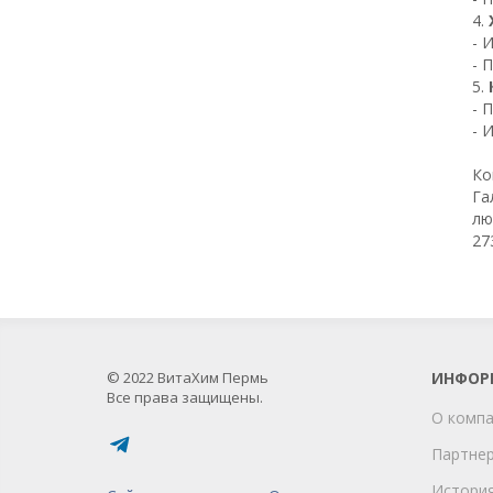
4.
- 
- 
5.
- 
- 
Ко
Га
лю
27
© 2022 ВитаХим Пермь
ИНФОР
Все права защищены.
О комп
Партне
Истори