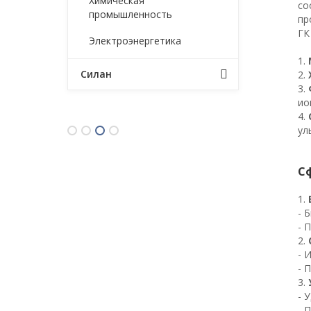
Химическая
со
промышленность
пр
ГК
Электроэнергетика
1.
Силан
2.
3.
ио
4.
ул
С
1.
- 
- 
2.
- 
- 
3.
- 
- 