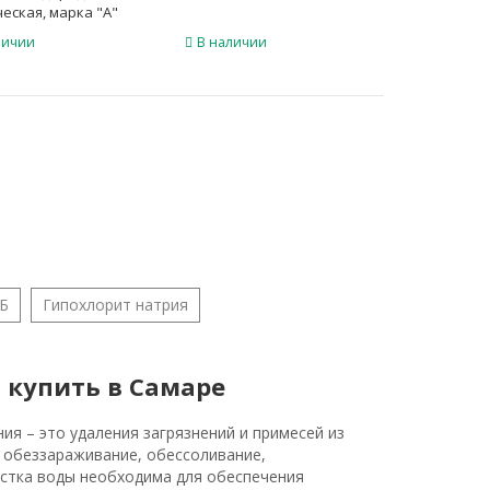
еская, марка "А"
личии
В наличии
-Б
Гипохлорит натрия
 купить в Самаре
ия – это удаления загрязнений и примесей из
 обеззараживание, обессоливание,
истка воды необходима для обеспечения