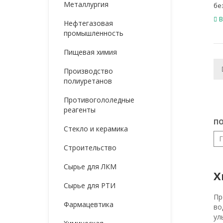
Металлургия
бе
В
Нефтегазовая
промышленность
Пищевая химия
Производство
полиуретанов
Противогололедные
реагенты
ПО
Стекло и керамика
Строительство
Сырье для ЛКМ
Х
Сырье для РТИ
Пр
Фармацевтика
во
ул