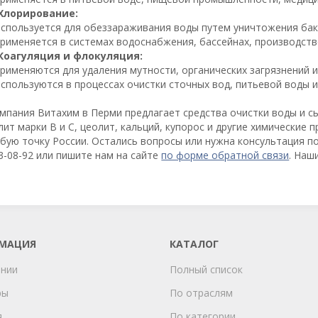
Хлорирование:
Используется для обеззараживания воды путем уничтожения бакт
Применяется в системах водоснабжения, бассейнах, производств
Коагуляция и флокуляция:
Применяются для удаления мутности, органических загрязнений 
Используются в процессах очистки сточных вод, питьевой воды 
мпания Витахим в Перми предлагает средства очистки воды и сы
лит марки В и С, цеолит, кальций, купорос и другие химические
бую точку России. Остались вопросы или нужна консультация по
3-08-92 или пишите нам на сайте
по форме обратной связи
. Наш
МАЦИЯ
КАТАЛОГ
ании
Полный список
ры
По отраслям
я
По категории