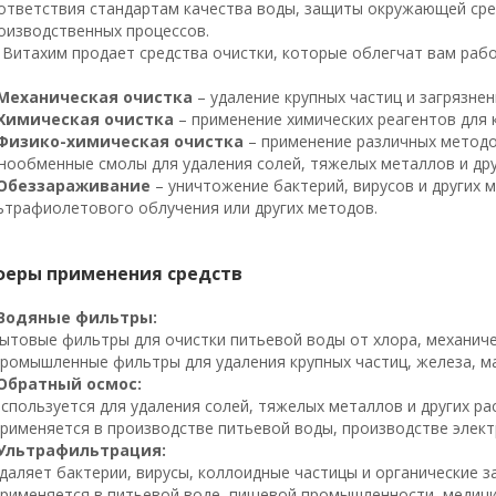
ответствия стандартам качества воды, защиты окружающей сре
оизводственных процессов.
 Витахим продает средства очистки, которые облегчат вам рабо
Механическая очистка
– удаление крупных частиц и загрязне
Химическая очистка
– применение химических реагентов для 
Физико-химическая очистка
– применение различных методо
нообменные смолы для удаления солей, тяжелых металлов и дру
Обеззараживание
– уничтожение бактерий, вирусов и других
ьтрафиолетового облучения или других методов.
феры применения средств
Водяные фильтры:
Бытовые фильтры для очистки питьевой воды от хлора, механиче
Промышленные фильтры для удаления крупных частиц, железа, ма
Обратный осмос:
Используется для удаления солей, тяжелых металлов и других ра
Применяется в производстве питьевой воды, производстве элект
Ультрафильтрация:
Удаляет бактерии, вирусы, коллоидные частицы и органические з
Применяется в питьевой воде, пищевой промышленности, медицин