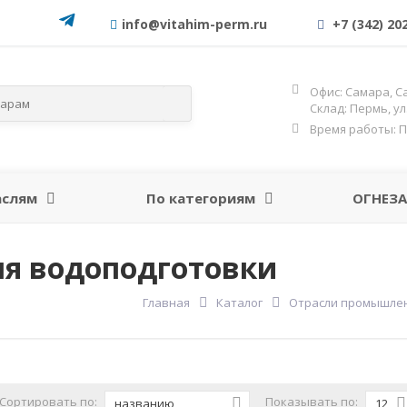
info@vitahim-perm.ru
+7 (342) 20
Офис: Самара, С
Склад: Пермь, у
Время работы: Пн-
аслям
По категориям
ОГНЕЗА
ля водоподготовки
Главная
Каталог
Отрасли промышле
Сортировать по:
Показывать по:
названию
12