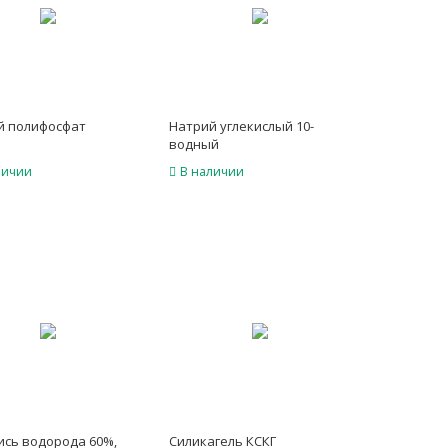
й полифосфат
Натрий углекислый 10-
водный
личии
В наличии
ись водорода 60%,
Силикагель КСКГ