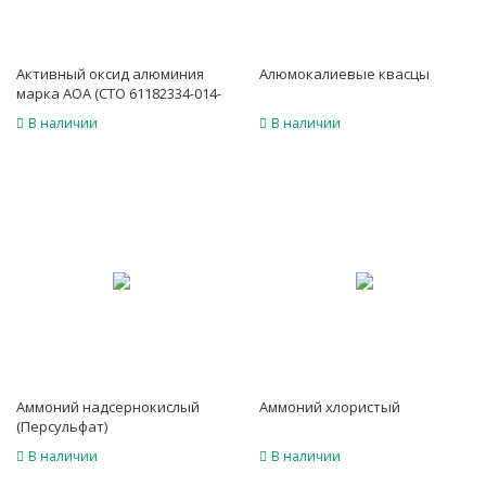
Активный оксид алюминия
Алюмокалиевые квасцы
марка АОА (СТО 61182334-014-
2012)
В наличии
В наличии
Аммоний надсернокислый
Аммоний хлористый
(Персульфат)
В наличии
В наличии