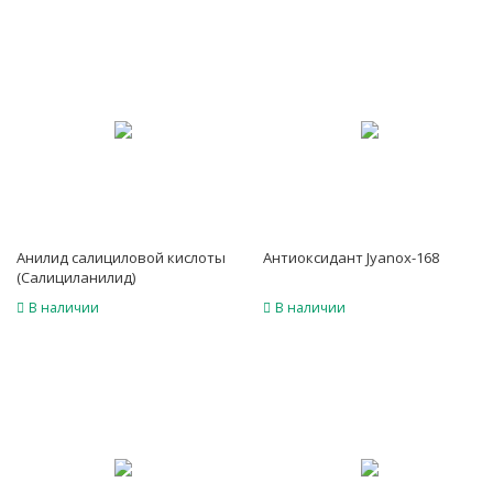
Анилид салициловой кислоты
Антиоксидант Jyanox-168
(Салициланилид)
В наличии
В наличии