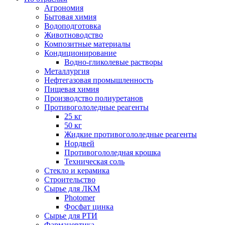
Агрономия
Бытовая химия
Водоподготовка
Животноводство
Композитные материалы
Кондиционирование
Водно-гликолевые растворы
Металлургия
Нефтегазовая промышленность
Пищевая химия
Производство полиуретанов
Противогололедные реагенты
25 кг
50 кг
Жидкие противогололедные реагенты
Нордвей
Противогололедная крошка
Техническая соль
Стекло и керамика
Строительство
Сырье для ЛКМ
Photomer
Фосфат цинка
Сырье для РТИ
Фармацевтика