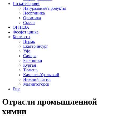
По категориям
Натуральные продукты
Неорганика
Органика
Смеси
ОГНЕЗА
Фосфат цинка
Контакты
Пермь
Екатеринбург
Уфа
Самара
Березники
Курган
Тюмень
Каменск-Уральский
Нижний Тагил
Магнитогорск
Еще
Отрасли промышленной
химии