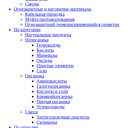
Смолы
Огнезащитные и негорючие материалы
Кабельная проходка
Муфта противопожарная
Огнезащитный терморасширяющийся герметик
По категории
Натуральные продукты
Неорганика
Гидроксиды
Кислоты
Минералы
Оксиды
Простые элементы
Соли
Органика
Аминокислоты
Галогенорганика
Кислоты и соли
Кремнийорганика
Прочая органика
Углеводороды
Смеси
Антигололедные реагенты
Силиконы
По отраслям