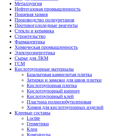
Металлургия
Нефтегазовая промышленность
Пищевая химия
Производство полиуретанов
Противогололедные реагенты
Стекло и керамика
Строительство
Фармацевтика
Химическая промышленность
Электроэнергетика
Сырье для ЛКМ
ГСМ
Кислотоупорные материалы
Базальтовая камнелитая плитка
Затирки и замазки для швов плитки
Кислотоупорная плитка
Кислотоупорный кирпич
Кислотоупорный клей
Пластина полиизобутиленовая
Химия для кислотоупорных изделий
Клеевые составы
Loctite
Герметики
Клеи
Компаунды