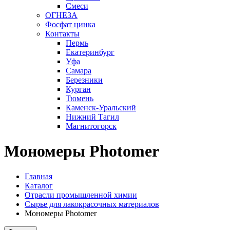
Смеси
ОГНЕЗА
Фосфат цинка
Контакты
Пермь
Екатеринбург
Уфа
Самара
Березники
Курган
Тюмень
Каменск-Уральский
Нижний Тагил
Магнитогорск
Мономеры Photomer
Главная
Каталог
Отрасли промышленной химии
Сырье для лакокрасочных материалов
Мономеры Photomer