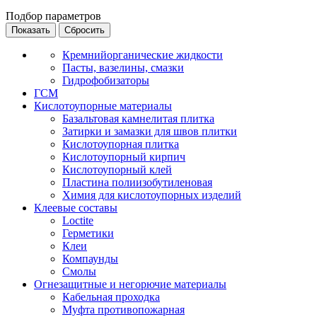
Подбор параметров
Кремнийорганические жидкости
Пасты, вазелины, смазки
Гидрофобизаторы
ГСМ
Кислотоупорные материалы
Базальтовая камнелитая плитка
Затирки и замазки для швов плитки
Кислотоупорная плитка
Кислотоупорный кирпич
Кислотоупорный клей
Пластина полиизобутиленовая
Химия для кислотоупорных изделий
Клеевые составы
Loctite
Герметики
Клеи
Компаунды
Смолы
Огнезащитные и негорючие материалы
Кабельная проходка
Муфта противопожарная