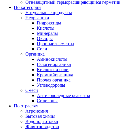
Огнезащитный терморасширяющийся герметик
По категории
Натуральные продукты
Неорганика
Гидроксиды
Кислоты
Минералы
Оксиды
Простые элементы
Соли
Органика
Аминокислоты
Галогенорганика
Кислоты и соли
Кремнийорганика
Прочая органика
Углеводороды
Смеси
Антигололедные реагенты
Силиконы
По отраслям
Агрономия
Бытовая химия
Водоподготовка
Животноводство