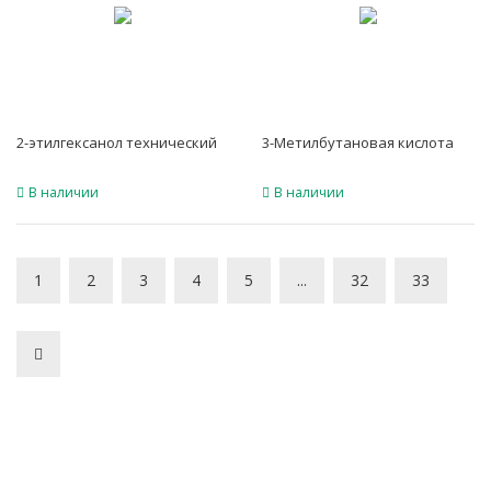
2-этилгексанол технический
3-Метилбутановая кислота
В наличии
В наличии
1
2
3
4
5
...
32
33