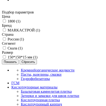
Подбор параметров
Цена
1800 (
1
)
Бренд
MARKAСТРОЙ (
1
)
Страна
Россия (
1
)
Сегмент
Скала (
1
)
Размер
150*150*15 мм (
1
)
Кремнийорганические жидкости
Пасты, вазелины, смазки
Гидрофобизаторы
ГСМ
Кислотоупорные материалы
Базальтовая камнелитая плитка
Затирки и замазки для швов плитки
Кислотоупорная плитка
Кислотоупорный кирпич