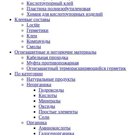
Кислотоупорный клей
Пластина полиизобутиленовая
Химия для кислотоупорных изделий
Клеевые составы
Loctite
Герметики
Клеи
Компаунды
Смолы
Огнезащитные и негорючие материалы
Кабельная проходка
Муфта противопожарная
Огнезащитный терморасширяющийся герметик
По категории
Натуральные продукты
Неорганика
Гидроксиды
Кислоты
Минералы
Оксиды
Простые элементы
Соли
Органика
Аминокислоты
Галогенорганика