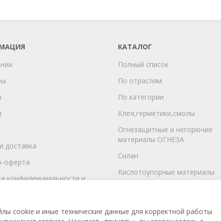
МАЦИЯ
КАТАЛОГ
ании
Полный список
ры
По отраслям
я
По категории
и
Клея,герметики,смолы
Огнезащитные и негорючие
материалы ОГНЕЗА
и доставка
Силан
р-оферта
Кислотоупорные материалы
а конфиденциальности и
ние на обработку
ГСМ
льных данных
лы cookie и иные технические данные для корректной работы
 в тендерах