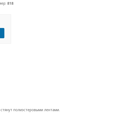
мер:
818
Ь
 стянут полиэстеровыми лентами.