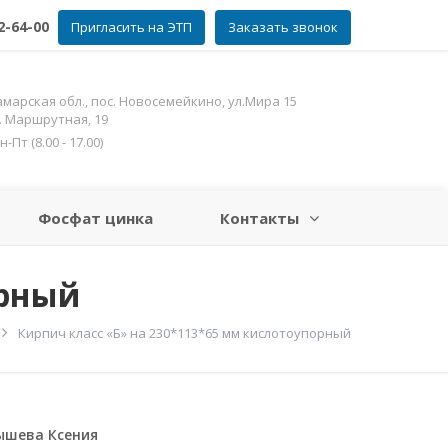
2-64-00
Пригласить на ЭТП
Заказать звонок
амарская обл., пос. Новосемейкино, ул.Мира 15
л. Маршрутная, 19
Пт (8.00 - 17.00)
Фосфат цинка
Контакты
орный
Кирпич класс «Б» на 230*113*65 мм кислотоупорный
ышева Ксения