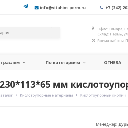
info@vitahim-perm.ru
+7 (342) 20
Офис: Самара, С
Склад: Пермь, у
Время работы: Пн-
отраслям
По категориям
ОГНЕЗА
 230*113*65 мм кислотоуп
Каталог
Кислотоупорные материалы
Кислотоупорный кирпич
Менеджер:
Дур