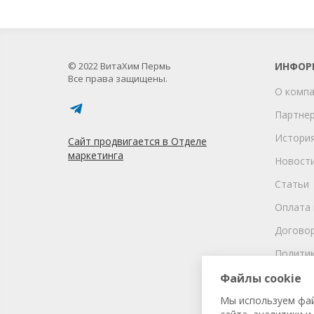
© 2022 ВитаХим Пермь
ИНФОР
Все права защищены.
О комп
Партне
Истори
Сайт продвигается в Отделе
маркетинга
Новост
Статьи
Оплата 
Догово
Политик
соглаше
Файлы cookie
персона
Мы используем фай
Участие