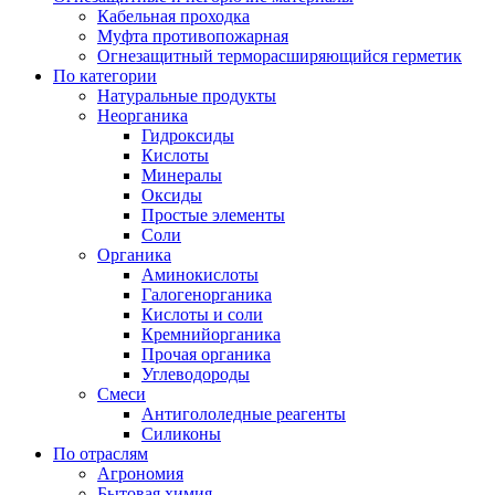
Кабельная проходка
Муфта противопожарная
Огнезащитный терморасширяющийся герметик
По категории
Натуральные продукты
Неорганика
Гидроксиды
Кислоты
Минералы
Оксиды
Простые элементы
Соли
Органика
Аминокислоты
Галогенорганика
Кислоты и соли
Кремнийорганика
Прочая органика
Углеводороды
Смеси
Антигололедные реагенты
Силиконы
По отраслям
Агрономия
Бытовая химия