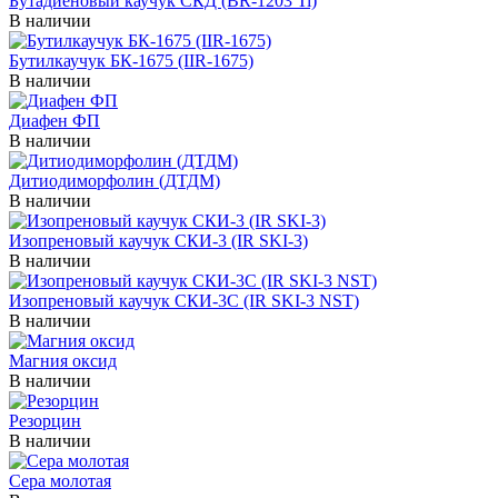
Бутадиеновый каучук СКД (BR-1203 Ti)
В наличии
Бутилкаучук БК-1675 (IIR-1675)
В наличии
Диафен ФП
В наличии
Дитиодиморфолин (ДТДМ)
В наличии
Изопреновый каучук СКИ-3 (IR SKI-3)
В наличии
Изопреновый каучук СКИ-3С (IR SKI-3 NST)
В наличии
Магния оксид
В наличии
Резорцин
В наличии
Сера молотая