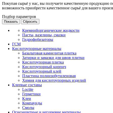
Покупая сырьё у нас, вы получаете качественную продукцию 
возможность приобрести качественное сырьё для вашего произ
Подбор параметров
Кремнийорганические жидкости
Пасты, вазелины, смазки
Гидрофобизаторы
ГСМ
Кислотоупорные материалы
Базальтовая камнелитая плитка
Затирки и замазки для швов плитки
Кислотоупорная плитка
Кислотоупорный кирпич
Кислотоупорный клей
Пластина полиизобутиленовая
Химия для кислотоупорных изделий
Клеевые составы
Loctite
Герметики
Клеи
Компаунды
Смолы
Огнезащитные и негорючие материалы