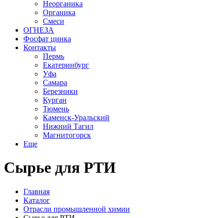
Неорганика
Органика
Смеси
ОГНЕЗА
Фосфат цинка
Контакты
Пермь
Екатеринбург
Уфа
Самара
Березники
Курган
Тюмень
Каменск-Уральский
Нижний Тагил
Магнитогорск
Еще
Сырье для РТИ
Главная
Каталог
Отрасли промышленной химии
Сырье для РТИ