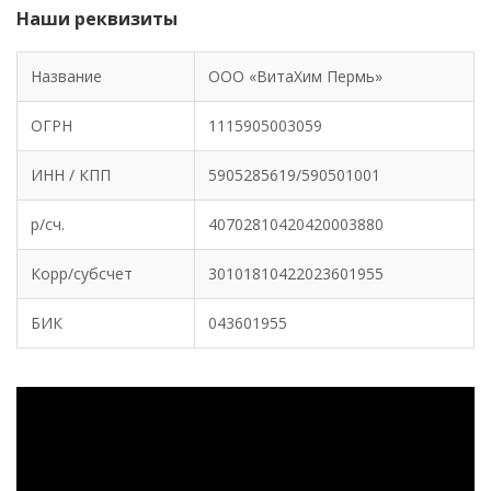
Наши реквизиты
Название
ООО «ВитаХим Пермь»
ОГРН
1115905003059
ИНН / КПП
5905285619/590501001
р/сч.
40702810420420003880
Корр/субсчет
30101810422023601955
БИК
‎043601955