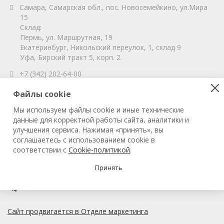
Самара, Самарская обл., пос. Новосемейкино, ул.Мира
15
Склад:
Пермь, ул. Маршрутная, 19
Екатеринбург, Никольский переулок, 1, склад 9
Уфа, Бирский тракт 5, корп. 2
+7 (342) 202-64-00
info@vitahim-perm.ru
Файлы cookie
ООО «ВитаХим Пермь»
Мы используем файлы cookie и иные технические
ОГРН: 1115905003059
данные для корректной работы сайта, аналитики и
ИНН/КПП: 5905285619/590501001
улучшения сервиса. Нажимая «принять», вы
соглашаетесь с использованием cookie в
соответствии с
Cookie-политикой
.
© 2022 ВитаХим Пермь
Все права защищены.
Принять
Сайт продвигается в Отделе маркетинга