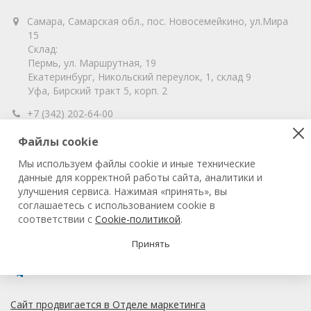
Самара, Самарская обл., пос. Новосемейкино, ул.Мира
15
Склад:
Пермь, ул. Маршрутная, 19
Екатеринбург, Никольский переулок, 1, склад 9
Уфа, Бирский тракт 5, корп. 2
+7 (342) 202-64-00
info@vitahim-perm.ru
Файлы cookie
ООО «ВитаХим Пермь»
Мы используем файлы cookie и иные технические
ОГРН: 1115905003059
данные для корректной работы сайта, аналитики и
ИНН/КПП: 5905285619/590501001
улучшения сервиса. Нажимая «принять», вы
соглашаетесь с использованием cookie в
соответствии с
Cookie-политикой
.
© 2022 ВитаХим Пермь
Все права защищены.
Принять
Сайт продвигается в Отделе маркетинга