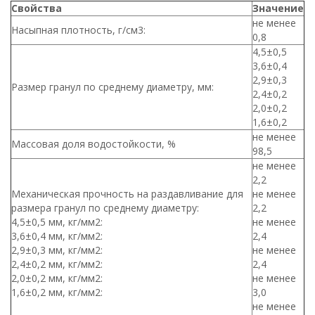
Свойства
Значение
не менее
Насыпная плотность, г/см3:
0,8
4,5±0,5
3,6±0,4
2,9±0,3
Размер гранул по среднему диаметру, мм:
2,4±0,2
2,0±0,2
1,6±0,2
не менее
Массовая доля водостойкости, %
98,5
не менее
2,2
Механическая прочность на раздавливание для
не менее
размера гранул по среднему диаметру:
2,2
4,5±0,5 мм, кг/мм2:
не менее
3,6±0,4 мм, кг/мм2:
2,4
2,9±0,3 мм, кг/мм2:
не менее
2,4±0,2 мм, кг/мм2:
2,4
2,0±0,2 мм, кг/мм2:
не менее
1,6±0,2 мм, кг/мм2:
3,0
не менее