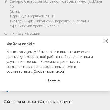
Самара, Самарская обл., пос. Новосемейкино, ул.Мира
15
Склад:
Пермь, ул. Маршрутная, 19
Екатеринбург, Никольский переулок, 1, склад 9
Уфа, Бирский тракт 5, корп. 2
+7 (342) 202-64-00
info@vitahim-perm.ru
Файлы cookie
ООО «ВитаХим Пермь»
Мы используем файлы cookie и иные технические
ОГРН: 1115905003059
данные для корректной работы сайта, аналитики и
ИНН/КПП: 5905285619/590501001
улучшения сервиса. Нажимая «принять», вы
соглашаетесь с использованием cookie в
соответствии с
Cookie-политикой
.
© 2022 ВитаХим Пермь
Все права защищены.
Принять
Сайт продвигается в Отделе маркетинга