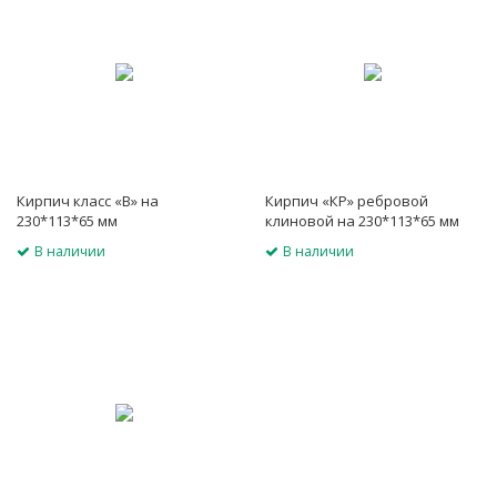
Кирпич класс «В» на
Кирпич «КР» ребровой
230*113*65 мм
клиновой на 230*113*65 мм
кислотоупорный
В наличии
В наличии