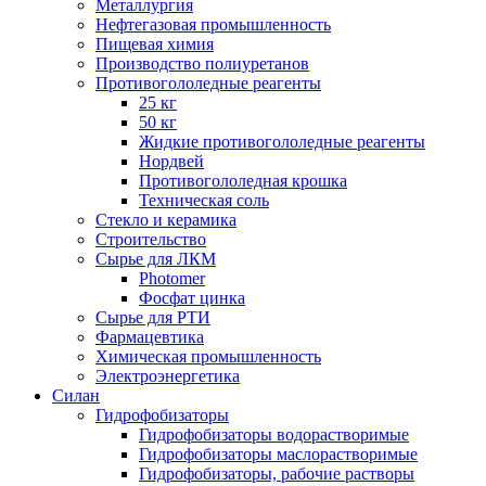
Металлургия
Нефтегазовая промышленность
Пищевая химия
Производство полиуретанов
Противогололедные реагенты
25 кг
50 кг
Жидкие противогололедные реагенты
Нордвей
Противогололедная крошка
Техническая соль
Стекло и керамика
Строительство
Сырье для ЛКМ
Photomer
Фосфат цинка
Сырье для РТИ
Фармацевтика
Химическая промышленность
Электроэнергетика
Силан
Гидрофобизаторы
Гидрофобизаторы водорастворимые
Гидрофобизаторы маслорастворимые
Гидрофобизаторы, рабочие растворы