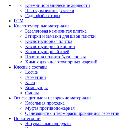
Кремнийорганические жидкости
Пасты, вазелины, смазки
Гидрофобизаторы
ГСМ
Кислотоупорные материалы
Базальтовая камнелитая плитка
Затирки и замазки для швов плитки
Кислотоупорная плитка
Кислотоупорный кирпич
Кислотоупорный клей
Пластина полиизобутиленовая
Химия для кислотоупорных изделий
Клеевые составы
Loctite
Герметики
Клеи
Компаунды
Смолы
Огнезащитные и негорючие материалы
Кабельная проходка
Муфта противопожарная
Огнезащитный терморасширяющийся герметик
По категории
Натуральные продукты