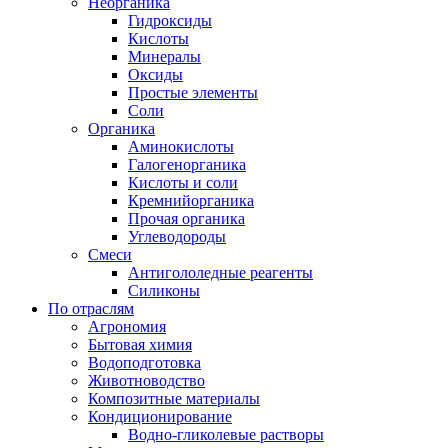
Неорганика
Гидроксиды
Кислоты
Минералы
Оксиды
Простые элементы
Соли
Органика
Аминокислоты
Галогенорганика
Кислоты и соли
Кремнийорганика
Прочая органика
Углеводороды
Смеси
Антигололедные реагенты
Силиконы
По отраслям
Агрономия
Бытовая химия
Водоподготовка
Животноводство
Композитные материалы
Кондиционирование
Водно-гликолевые растворы