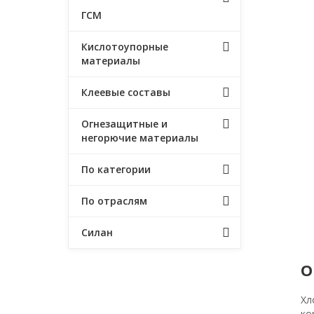
ГСМ
Кислотоупорные
материалы
Клеевые составы
Огнезащитные и
негорючие материалы
По категории
По отраслям
Силан
О
Хл
ко