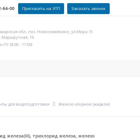
2-64-00
Пригласить на ЭТП
Заказать звонок
амарская обл., пос. Новосемейкино, ул.Мира 15
л. Маршрутная, 19
Пт (8.00 - 17.00)
фат цинка
Контакты
Еще
енты для водоподготовки
Железо хлорное (жидкое)
ид железа(III), трихлорид железа, железо