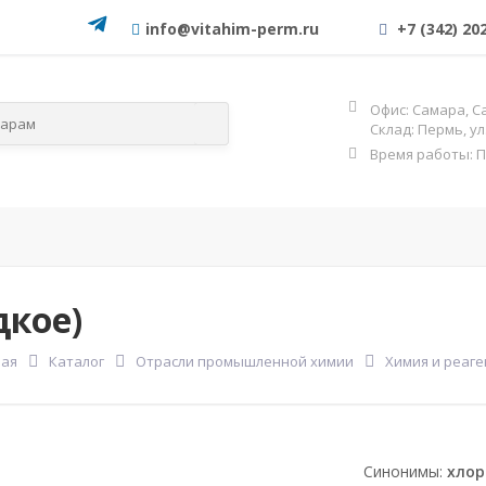
info@vitahim-perm.ru
+7 (342) 20
Офис: Самара, С
Склад: Пермь, у
Время работы: Пн-
слям
По категориям
ОГНЕЗА
Фос
дкое)
ная
Каталог
Отрасли промышленной химии
Химия и реаг
Синонимы:
хлор