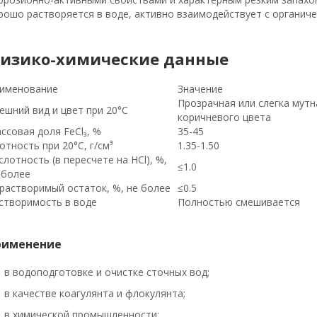
рошо растворяется в воде, активно взаимодействует с органич
изико-химические данные
именование
Значение
Прозрачная или слегка мут
ешний вид и цвет при 20°С
коричневого цвета
ссовая доля FeCl₃, %
35-45
отность при 20°С, г/см³
1.35-1.50
слотность (в пересчете на HCl), %,
≤1.0
 более
растворимый остаток, %, не более
≤0.5
створимость в воде
Полностью смешивается
рименение
в водоподготовке и очистке сточных вод;
в качестве коагулянта и флокулянта;
в химической промышленности;