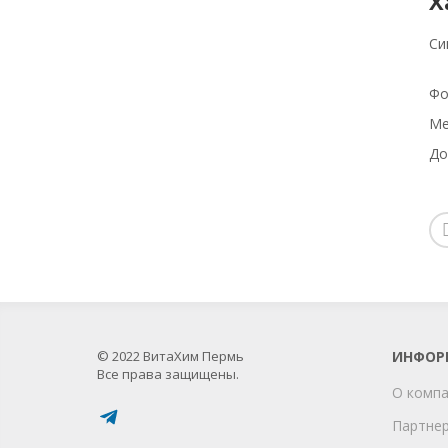
Х
Си
Фо
Ме
До
© 2022 ВитаХим Пермь
ИНФОР
Все права защищены.
О комп
Партне