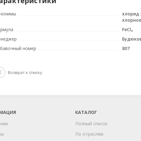
арактеристики
нонимы
хлорид 
хлорное
рмула
FeCl₃
неджер
Будюко
бавочный номер
807
Возврат к списку
МАЦИЯ
КАТАЛОГ
ании
Полный список
ры
По отраслям