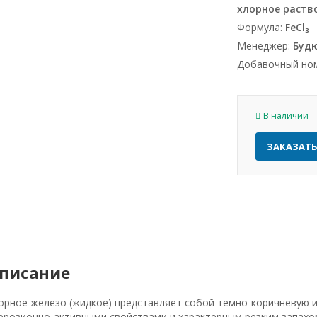
хлорное раств
Формула:
FeCl₃
Менеджер:
Буд
Добавочный но
В наличии
ЗАКАЗАТ
писание
орное железо (жидкое) представляет собой темно-коричневую
ррозионно-активными свойствами и характерным резким запахом