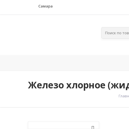
Самара
Главная
Компания
По отра
Железо хлорное (жи
Глав