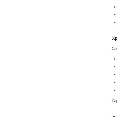
Х
Хл
Га