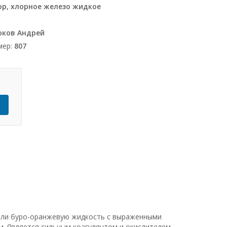
ор, хлорное железо жидкое
юков Андрей
мер:
807
Ь
 или буро-оранжевую жидкость с выраженными
. Является сильным коагулянтом и окислителем,