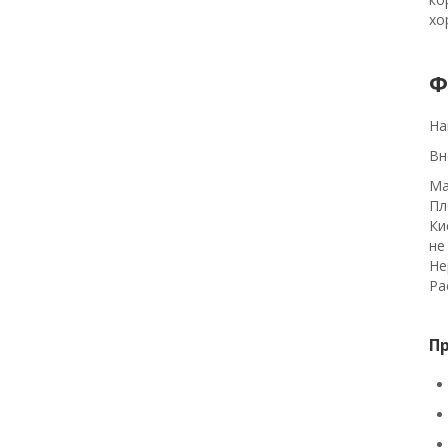
хо
Ф
На
Вн
Ма
Пл
Ки
не
Не
Ра
П