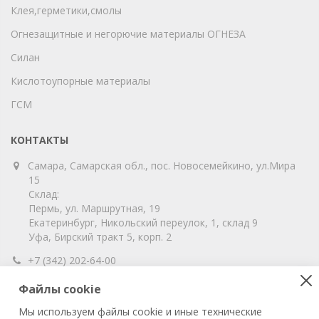
Клея,герметики,смолы
Огнезащитные и негорючие материалы ОГНЕЗА
Силан
Кислотоупорные материалы
ГСМ
КОНТАКТЫ
Самара, Самарская обл., пос. Новосемейкино, ул.Мира
15
Склад:
Пермь, ул. Маршрутная, 19
Екатеринбург, Никольский переулок, 1, склад 9
Уфа, Бирский тракт 5, корп. 2
+7 (342) 202-64-00
info@vitahim-perm.ru
Файлы cookie
ООО «ВитаХим Пермь»
Мы используем файлы cookie и иные технические