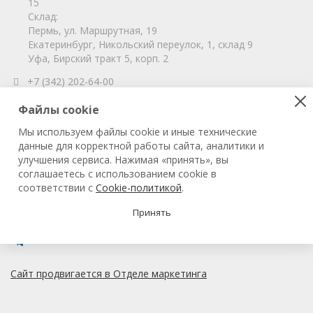
15
Склад:
Пермь, ул. Маршрутная, 19
Екатеринбург, Никольский переулок, 1, склад 9
Уфа, Бирский тракт 5, корп. 2
+7 (342) 202-64-00
info@vitahim-perm.ru
Файлы cookie
ООО «ВитаХим Пермь»
Мы используем файлы cookie и иные технические
ОГРН: 1115905003059
данные для корректной работы сайта, аналитики и
ИНН/КПП: 5905285619/590501001
улучшения сервиса. Нажимая «принять», вы
соглашаетесь с использованием cookie в
соответствии с
Cookie-политикой
.
© 2022 ВитаХим Пермь
Все права защищены.
Принять
Сайт продвигается в Отделе маркетинга