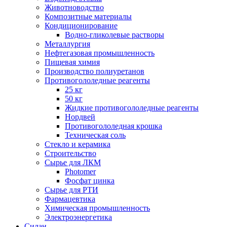
Животноводство
Композитные материалы
Кондиционирование
Водно-гликолевые растворы
Металлургия
Нефтегазовая промышленность
Пищевая химия
Производство полиуретанов
Противогололедные реагенты
25 кг
50 кг
Жидкие противогололедные реагенты
Нордвей
Противогололедная крошка
Техническая соль
Стекло и керамика
Строительство
Сырье для ЛКМ
Photomer
Фосфат цинка
Сырье для РТИ
Фармацевтика
Химическая промышленность
Электроэнергетика
Силан