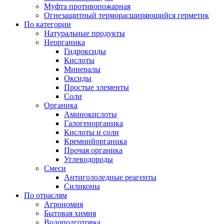
Муфта противопожарная
Огнезащитный терморасширяющийся герметик
По категории
Натуральные продукты
Неорганика
Гидроксиды
Кислоты
Минералы
Оксиды
Простые элементы
Соли
Органика
Аминокислоты
Галогенорганика
Кислоты и соли
Кремнийорганика
Прочая органика
Углеводороды
Смеси
Антигололедные реагенты
Силиконы
По отраслям
Агрономия
Бытовая химия
Водоподготовка