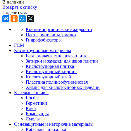
В наличии
Возврат к списку
Поделиться:
Кремнийорганические жидкости
Пасты, вазелины, смазки
Гидрофобизаторы
ГСМ
Кислотоупорные материалы
Базальтовая камнелитая плитка
Затирки и замазки для швов плитки
Кислотоупорная плитка
Кислотоупорный кирпич
Кислотоупорный клей
Пластина полиизобутиленовая
Химия для кислотоупорных изделий
Клеевые составы
Loctite
Герметики
Клеи
Компаунды
Смолы
Огнезащитные и негорючие материалы
Кабельная проходка