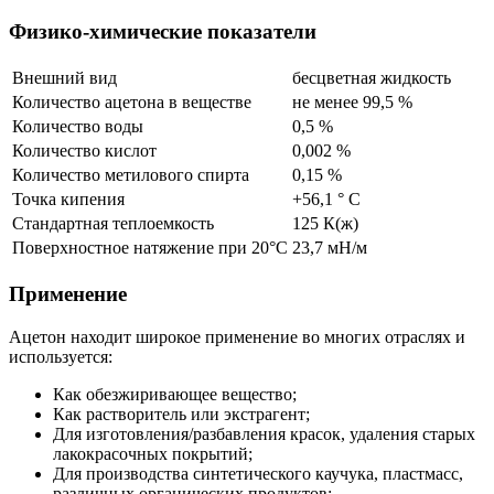
Физико-химические показатели
Внешний вид
бесцветная жидкость
Количество ацетона в веществе
не менее 99,5 %
Количество воды
0,5 %
Количество кислот
0,002 %
Количество метилового спирта
0,15 %
Точка кипения
+56,1 ° С
Стандартная теплоемкость
125 К(ж)
Поверхностное натяжение при 20°C
23,7 мН/м
Применение
Ацетон находит широкое применение во многих отраслях и
используется:
Как обезжиривающее вещество;
Как растворитель или экстрагент;
Для изготовления/разбавления красок, удаления старых
лакокрасочных покрытий;
Для производства синтетического каучука, пластмасс,
различных органических продуктов;