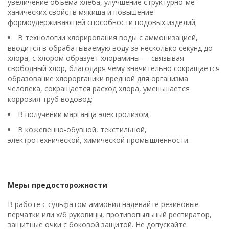
увеличение объёма хлеба, улучшение структурно-ме-
ханических свойств мякиша и повышение
формоудерживающей способности подовых изделий;
В технологии хлорирования воды с аммонизацией,
вводится в обрабатываемую воду за несколько секунд до
хлора, с хлором образует хлорамины — связывая
свободный хлор, благодаря чему значительно сокращается
образование хлорорганики вредной для организма
человека, сокращается расход хлора, уменьшается
коррозия труб водовод;
В получении марганца электролизом;
В кожевенно-обувной, текстильной,
электротехнической, химической промышленности.
Меры предосторожности
В работе с сульфатом аммония надевайте резиновые
перчатки или х/б руковицы, противопыльный респиратор,
защитные очки с боковой защитой. Не допускайте