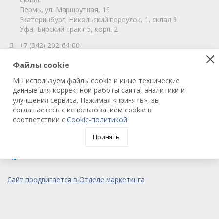
Пермь, ул. Маршрутная, 19
Екатеринбург, Никольский переулок, 1, склад 9
Уфа, Бирский тракт 5, корп. 2
+7 (342) 202-64-00
info@vitahim-perm.ru
Файлы cookie
ООО «ВитаХим Пермь»
Мы используем файлы cookie и иные технические
ОГРН: 1115905003059
данные для корректной работы сайта, аналитики и
ИНН/КПП: 5905285619/590501001
улучшения сервиса. Нажимая «принять», вы
соглашаетесь с использованием cookie в
соответствии с
Cookie-политикой
.
© 2022 ВитаХим Пермь
Все права защищены.
Принять
Сайт продвигается в Отделе маркетинга