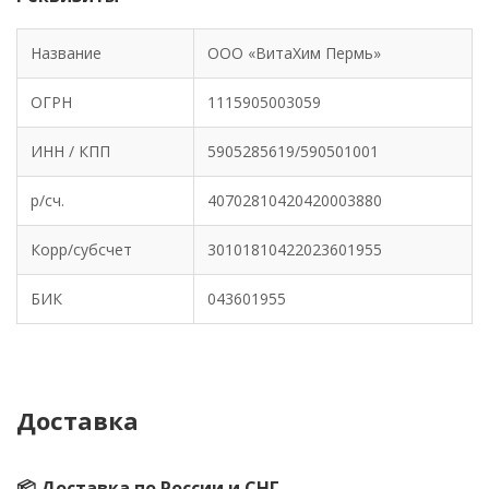
Название
ООО «ВитаХим Пермь»
ОГРН
1115905003059
ИНН / КПП
5905285619/590501001
р/сч.
40702810420420003880
Корр/субсчет
30101810422023601955
БИК
‎043601955
Доставка
📦 Доставка по России и СНГ