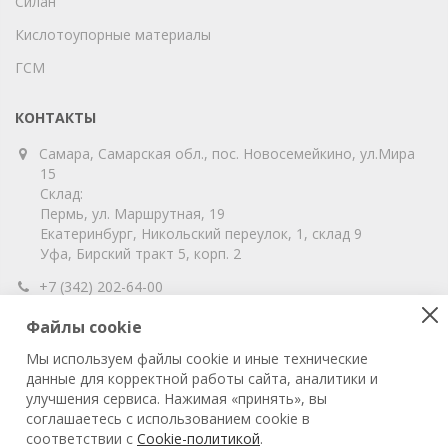
Силан
Кислотоупорные материалы
ГСМ
КОНТАКТЫ
Самара, Самарская обл., пос. Новосемейкино, ул.Мира
15
Склад:
Пермь, ул. Маршрутная, 19
Екатеринбург, Никольский переулок, 1, склад 9
Уфа, Бирский тракт 5, корп. 2
+7 (342) 202-64-00
info@vitahim-perm.ru
Файлы cookie
ООО «ВитаХим Пермь»
Мы используем файлы cookie и иные технические
ОГРН: 1115905003059
данные для корректной работы сайта, аналитики и
ИНН/КПП: 5905285619/590501001
улучшения сервиса. Нажимая «принять», вы
соглашаетесь с использованием cookie в
соответствии с
Cookie-политикой
.